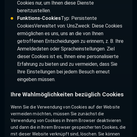
Cookies nur, um Ihnen diese Dienste
bereitzustellen.
Funktions-Cookies
Typ: Persistente
CookiesVerwaltet von: UnsZweck: Diese Cookies
ermöglichen es uns, uns an die von Ihnen
getroffenen Entscheidungen zu erinnern, z. B. Ihre
Anmeldedaten oder Spracheinstellungen. Ziel
dieser Cookies ist es, Ihnen eine personalisierte
Erfahrung zu bieten und zu vermeiden, dass Sie
Ihre Einstellungen bei jedem Besuch erneut
eingeben müssen.
Ihre Wahlmöglichkeiten bezüglich Cookies
Wenn Sie die Verwendung von Cookies auf der Website
vermeiden möchten, müssen Sie zunächst die
Verwendung von Cookies in Ihrem Browser deaktivieren
und dann die in Ihrem Browser gespeicherten Cookies, die
mit dieser Website verknüpft sind, löschen. Sie können