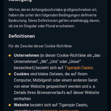
Wörter, deren Anfangsbuchstabe großgeschrieben ist,
haben die unter den folgenden Bedingungen definierte
Bedeutung. Diese Definitionen gelten unabhängig davon,
ob sie im Singular oder Plural erscheinen.
Definitionen
Für die Zwecke dieser Cookie-Richtlinie:
Unternehmen
(in dieser Cookie-Richtlinie als „das
Unternehmen“, „Wir“, „Uns“ oder „Unser“
bezeichnet) bezieht sich auf
Tigerspin Casino
.
Cookies
sind kleine Dateien, die auf Ihrem
Computer, Mobilgerät oder einem anderen Gerät
von einer Website gespeichert werden und u. a.
Details Ihres Browserverlaufs auf dieser Website
enthalten.
Website
bezieht sich auf Tigerspin Casino,