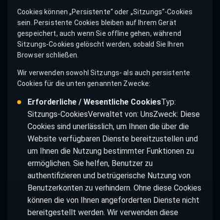
Cookies können „Persistente“ oder „Sitzungs“-Cookies
sein. Persistente Cookies bleiben auf Ihrem Gerät
gespeichert, auch wenn Sie offline gehen, während
Sitzungs-Cookies gelöscht werden, sobald Sie Ihren
Browser schließen.
Wir verwenden sowohl Sitzungs- als auch persistente
Cookies für die unten genannten Zwecke:
Erforderliche / Wesentliche Cookies
Typ:
Sitzungs-CookiesVerwaltet von: UnsZweck: Diese
Cookies sind unerlässlich, um Ihnen die über die
Website verfügbaren Dienste bereitzustellen und
um Ihnen die Nutzung bestimmter Funktionen zu
ermöglichen. Sie helfen, Benutzer zu
authentifizieren und betrügerische Nutzung von
Benutzerkonten zu verhindern. Ohne diese Cookies
können die von Ihnen angeforderten Dienste nicht
bereitgestellt werden. Wir verwenden diese