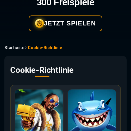
300 Freispiele
JETZT SPIELEN
Startseite
Cookie-Richtlinie
Cookie-Richtlinie