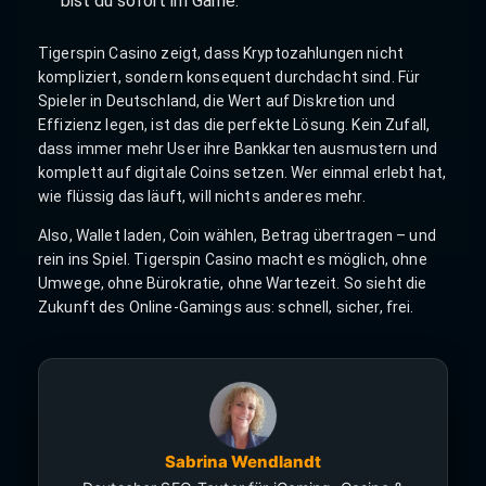
bist du sofort im Game.
Tigerspin Casino zeigt, dass Kryptozahlungen nicht
kompliziert, sondern konsequent durchdacht sind. Für
Spieler in Deutschland, die Wert auf Diskretion und
Effizienz legen, ist das die perfekte Lösung. Kein Zufall,
dass immer mehr User ihre Bankkarten ausmustern und
komplett auf digitale Coins setzen. Wer einmal erlebt hat,
wie flüssig das läuft, will nichts anderes mehr.
Also, Wallet laden, Coin wählen, Betrag übertragen – und
rein ins Spiel. Tigerspin Casino macht es möglich, ohne
Umwege, ohne Bürokratie, ohne Wartezeit. So sieht die
Zukunft des Online-Gamings aus: schnell, sicher, frei.
Sabrina Wendlandt