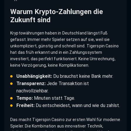
Warum Krypto-Zahlungen die
Zukunft sind
Kryptowährungen haben in Deutschland längst Fuß
gefasst. Immer mehr Spieler setzen auf sie, weil sie
unkompliziert, günstig und schnell sind. Tigerspin Casino
hat das früh erkannt und in ein Zahlungssystem
investiert, das perfekt funktioniert. Keine Umrechnung,
keine Verzögerung, keine Komplikationen.
Unabhängigkeit:
Du brauchst keine Bank mehr.
Transparenz:
Jede Transaktion ist
nachvollziehbar.
Tempo:
Minuten statt Tage.
Freiheit:
Du entscheidest, wann und wie du zahlst.
Das macht Tigerspin Casino zur ersten Wahl für moderne
Spieler. Die Kombination aus innovativer Technik,