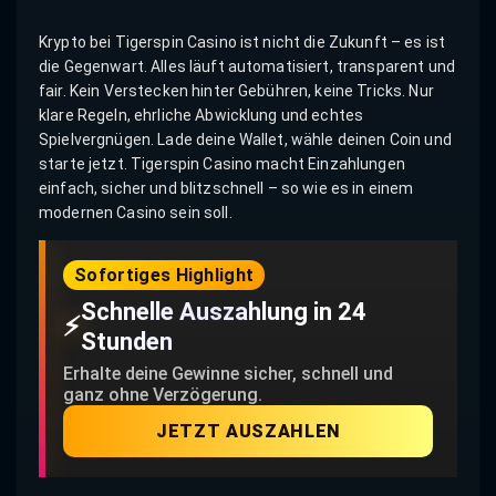
Krypto bei Tigerspin Casino ist nicht die Zukunft – es ist
die Gegenwart. Alles läuft automatisiert, transparent und
fair. Kein Verstecken hinter Gebühren, keine Tricks. Nur
klare Regeln, ehrliche Abwicklung und echtes
Spielvergnügen. Lade deine Wallet, wähle deinen Coin und
starte jetzt. Tigerspin Casino macht Einzahlungen
einfach, sicher und blitzschnell – so wie es in einem
modernen Casino sein soll.
Sofortiges Highlight
Schnelle Auszahlung in 24
⚡
Stunden
Erhalte deine Gewinne sicher, schnell und
ganz ohne Verzögerung.
JETZT AUSZAHLEN