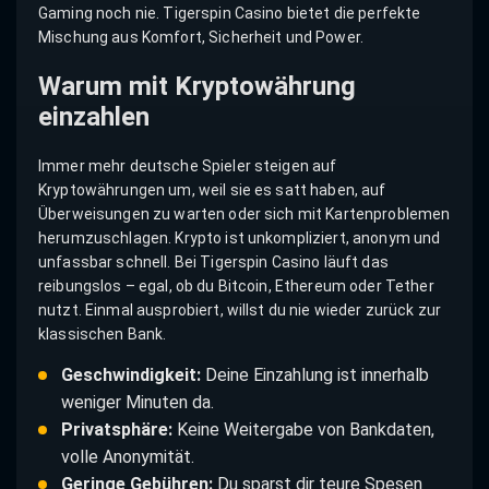
Gaming noch nie. Tigerspin Casino bietet die perfekte
Mischung aus Komfort, Sicherheit und Power.
Warum mit Kryptowährung
einzahlen
Immer mehr deutsche Spieler steigen auf
Kryptowährungen um, weil sie es satt haben, auf
Überweisungen zu warten oder sich mit Kartenproblemen
herumzuschlagen. Krypto ist unkompliziert, anonym und
unfassbar schnell. Bei Tigerspin Casino läuft das
reibungslos – egal, ob du Bitcoin, Ethereum oder Tether
nutzt. Einmal ausprobiert, willst du nie wieder zurück zur
klassischen Bank.
Geschwindigkeit:
Deine Einzahlung ist innerhalb
weniger Minuten da.
Privatsphäre:
Keine Weitergabe von Bankdaten,
volle Anonymität.
Geringe Gebühren:
Du sparst dir teure Spesen