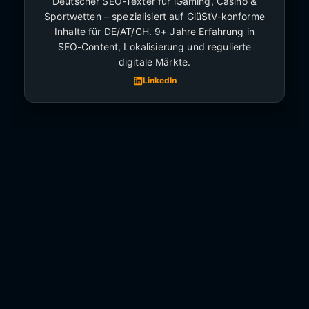
Deutscher SEO-Texter für iGaming, Casino &
Sportwetten – spezialisiert auf GlüStV-konforme
Inhalte für DE/AT/CH. 9+ Jahre Erfahrung in
SEO-Content, Lokalisierung und regulierte
digitale Märkte.
LinkedIn