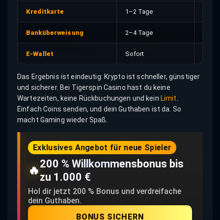
Kreditkarte
1–2 Tage
Mittel
Banküberweisung
2–4 Tage
Hoch
E-Wallet
Sofort
Mittel
Das Ergebnis ist eindeutig: Krypto ist schneller, günstiger
und sicherer. Bei Tigerspin Casino hast du keine
Wartezeiten, keine Rückbuchungen und kein
Limit
.
Einfach Coins senden, und dein Guthaben ist da. So
macht Gaming wieder Spaß.
Exklusives Angebot für neue Spieler
200 % Willkommensbonus bis
🔥
zu 1.000 €
Hol dir jetzt 200 % Bonus und verdreifache
dein Guthaben.
BONUS SICHERN