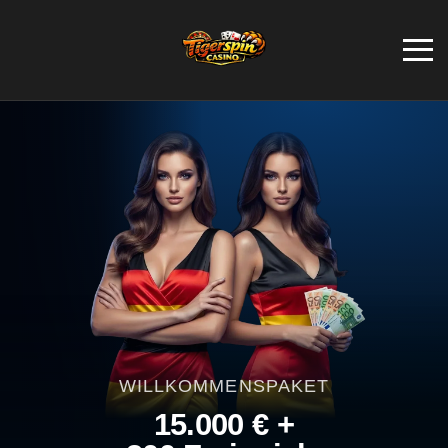
WILLKOMMENSPAKET
15.000 € +