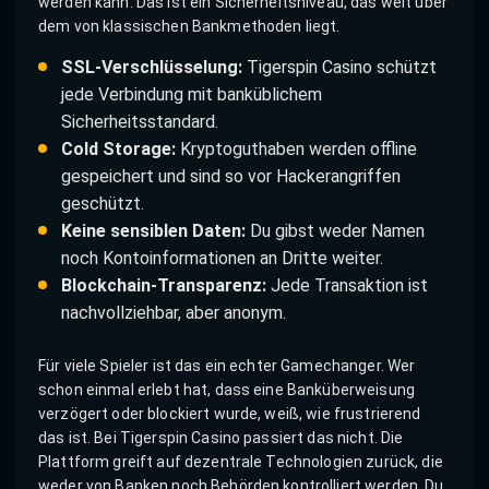
werden kann. Das ist ein Sicherheitsniveau, das weit über
dem von klassischen Bankmethoden liegt.
SSL-Verschlüsselung:
Tigerspin Casino schützt
jede Verbindung mit banküblichem
Sicherheitsstandard.
Cold Storage:
Kryptoguthaben werden offline
gespeichert und sind so vor Hackerangriffen
geschützt.
Keine sensiblen Daten:
Du gibst weder Namen
noch Kontoinformationen an Dritte weiter.
Blockchain-Transparenz:
Jede Transaktion ist
nachvollziehbar, aber anonym.
Für viele Spieler ist das ein echter Gamechanger. Wer
schon einmal erlebt hat, dass eine Banküberweisung
verzögert oder blockiert wurde, weiß, wie frustrierend
das ist. Bei Tigerspin Casino passiert das nicht. Die
Plattform greift auf dezentrale Technologien zurück, die
weder von Banken noch Behörden kontrolliert werden. Du