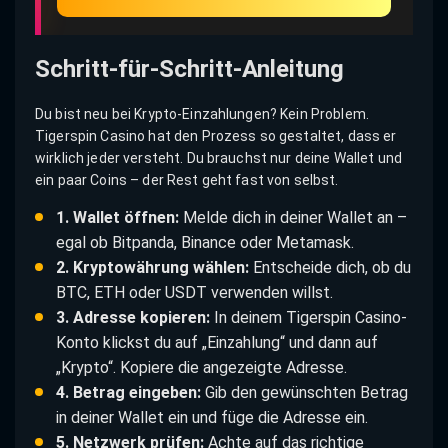
Schritt-für-Schritt-Anleitung
Du bist neu bei Krypto-Einzahlungen? Kein Problem.
Tigerspin Casino hat den Prozess so gestaltet, dass er
wirklich jeder versteht. Du brauchst nur deine Wallet und
ein paar Coins – der Rest geht fast von selbst.
1. Wallet öffnen:
Melde dich in deiner Wallet an –
egal ob Bitpanda, Binance oder Metamask.
2. Kryptowährung wählen:
Entscheide dich, ob du
BTC, ETH oder USDT verwenden willst.
3. Adresse kopieren:
In deinem Tigerspin Casino-
Konto klickst du auf „Einzahlung“ und dann auf
„Krypto“. Kopiere die angezeigte Adresse.
4. Betrag eingeben:
Gib den gewünschten Betrag
in deiner Wallet ein und füge die Adresse ein.
5. Netzwerk prüfen:
Achte auf das richtige